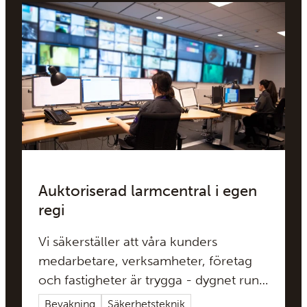
Auktoriserad larmcentral i egen
regi
Vi säkerställer att våra kunders
medarbetare, verksamheter, företag
och fastigheter är trygga - dygnet runt,
året om. Larmcentralen är navet i alla
Bevakning
Säkerhetsteknik