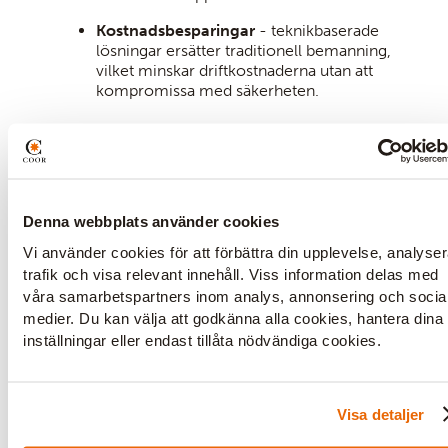
Kostnadsbesparingar
- teknikbaserade
lösningar ersätter traditionell bemanning,
vilket minskar driftkostnaderna utan att
kompromissa med säkerheten.
Addici står i frontlinjen för framtidens
teknologier för att kunna erbjuda dig
säkerhetslösningar som skyddar
effektivt, är hållbara och samtidigt
Denna webbplats använder cookies
sänker dina kostnader.
Vi använder cookies för att förbättra din upplevelse, analyse
trafik och visa relevant innehåll. Viss information delas med
våra samarbetspartners inom analys, annonsering och socia
medier. Du kan välja att godkänna alla cookies, hantera dina
inställningar eller endast tillåta nödvändiga cookies.
Visa detaljer