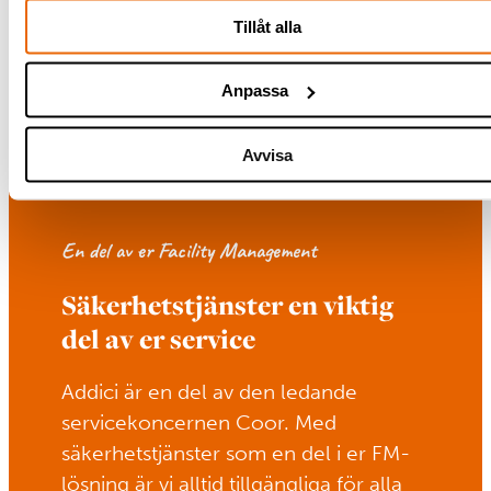
Tillåt alla
Anpassa
Avvisa
En del av er Facility Management
Säkerhetstjänster en viktig
del av er service
Addici är en del av den ledande
servicekoncernen Coor. Med
säkerhetstjänster som en del i er FM-
lösning är vi alltid tillgängliga för alla