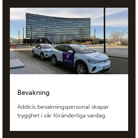
produktoberoende och jobbar med
alla vanligen förekommande tekniska
system på den svenska marknaden.
Bevakning
Addicis bevakningspersonal skapar
trygghet i vår föränderliga vardag.