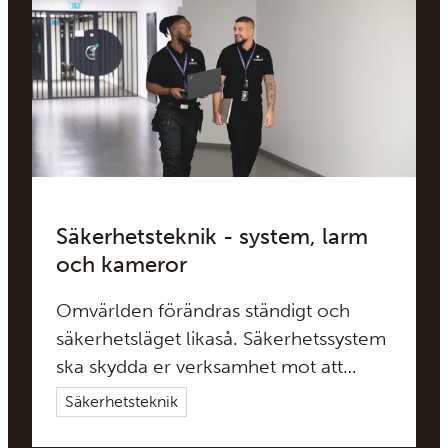
Säkerhetsteknik - system, larm
och kameror
Omvärlden förändras ständigt och
säkerhetsläget likaså. Säkerhetssystem
ska skydda er verksamhet mot att
obehöriga får tillträde och behöver
Säkerhetsteknik
utvecklas i samma takt. Addici är