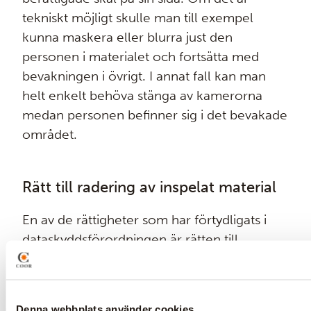
tekniskt möjligt skulle man till exempel
kunna maskera eller blurra just den
personen i materialet och fortsätta med
bevakningen i övrigt. I annat fall kan man
helt enkelt behöva stänga av kamerorna
medan personen befinner sig i det bevakade
området.
Rätt till radering av inspelat material
En av de rättigheter som har förtydligats i
dataskyddsförordningen är rätten till
radering. Den är inte ovillkorlig utan gäller i
vissa särskilt angivna situationer.
Nedanstående situationer är särskilt
Denna webbplats använder cookies