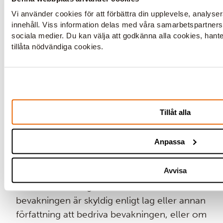
relevanta vid kamerabevakning:
Vi använder cookies för att förbättra din upplevelse, analyser
innehåll. Viss information delas med våra samarbetspartner
om det inspelade materialet inte längre är
sociala medier. Du kan välja att godkänna alla cookies, hanter
nödvändigt för de ändamål som bevakningen
tillåta nödvändiga cookies.
bedrivs för,
om materialet har spelats in eller har behandlats
på ett olagligt sätt,
om en registrerad person har invänt mot
bevakningen och det inte finns tvingande
Tillåt alla
berättigade skäl som innebär att bevakningen
måste fortsätta.
Anpassa
Även i någon av dessa situationer finns ett
antal undantag från rätten till radering. De
Avvisa
som framför allt kan bli aktuella vid
kamerabevakning är ifall den som bedriver
bevakningen är skyldig enligt lag eller annan
författning att bedriva bevakningen, eller om