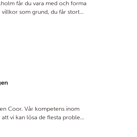
ckholm får du vara med och forma
illkor som grund, du får stort
gen
rnen Coor. Vår kompetens inom
att vi kan lösa de flesta problem
-lösning är vi alltid tillgängliga
 Coor, desto smartare blir