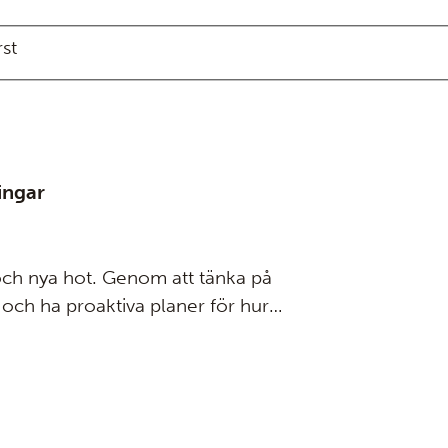
rst
ingar
r och nya hot. Genom att tänka på
 och ha proaktiva planer för hur
darbetare och ditt företag skydda