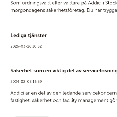
Som ordningsvakt eller väktare på Addici i Sto
morgondagens säkerhetsföretag. Du har trygga v
ansvar och blir lyssnad på.
Lediga tjänster
2025-03-26 10:52
Säkerhet som en viktig del av servicelösnin
2024-02-08 16:59
Addici är en del av den ledande servicekonce
fastighet, säkerhet och facility management gör 
åt er. Med Addici och säkerhet som en del i er FM
för er. Ju fler tjänster du väljer från Addici och