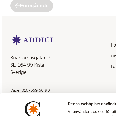
lösningen.
Föregående
L
Om
Knarrarnäsgatan 7
SE-164 99 Kista
Lo
Sverige
Växel 010-559 50 90
E-post:
info@addici.com
Denna webbplats använde
Vi använder cookies för att