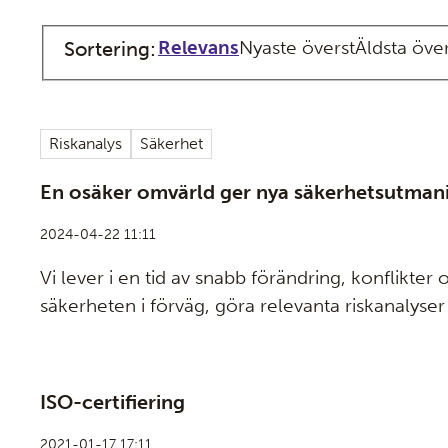
Relevans
Nyaste överst
Äldsta öve
Sortering
Riskanalys
Säkerhet
En osäker omvärld ger nya säkerhetsutman
2024-04-22 11:11
Vi lever i en tid av snabb förändring, konflikte
säkerheten i förväg, göra relevanta riskanalyser
du ska agera om något händer, kan du, dina me
er. Är ni redo?
ISO-certifiering
2021-01-17 17:11