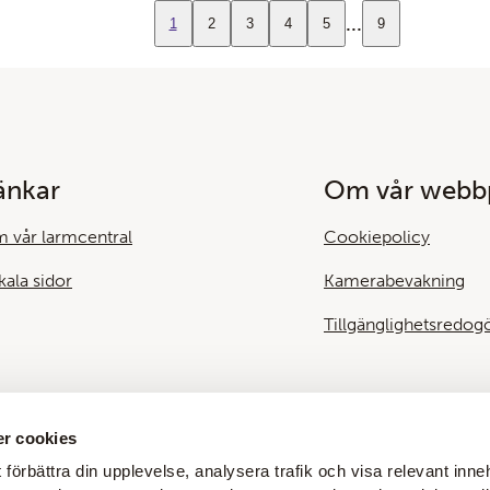
...
1
2
3
4
5
9
änkar
Om vår webbp
 vår larmcentral
Cookiepolicy
kala sidor
Kamerabevakning
Tillgänglighetsredog
r cookies
 förbättra din upplevelse, analysera trafik och visa relevant inneh