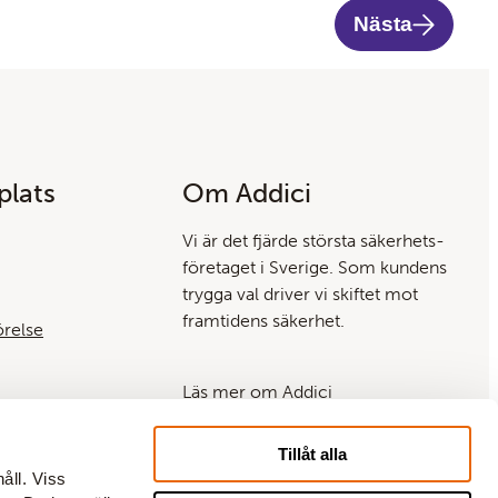
Nästa
lats
Om Addici
Vi är det fjärde största säkerhets­
företaget i Sverige. Som kundens
trygga val driver vi skiftet mot
framtidens säkerhet.
örelse
Läs mer om Addici
Läs mer om Coor
Tillåt alla
åll. Viss