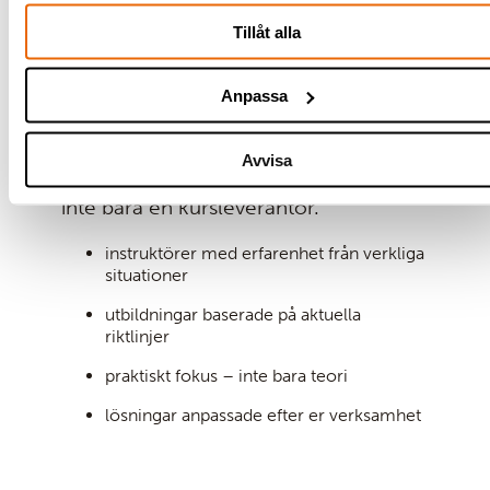
Varför utbildning från Addici?
Tillåt alla
Därför väljer företag våra
brandskyddsutbildningar
Anpassa
Vi är en partner som hjälper er att
Avvisa
skapa en trygg och säker arbetsplats –
inte bara en kursleverantör.
instruktörer med erfarenhet från verkliga
situationer
utbildningar baserade på aktuella
riktlinjer
praktiskt fokus – inte bara teori
lösningar anpassade efter er verksamhet