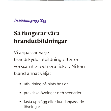
din förmåga att agera i en verklig situation.
bortkoppling i anläggningar
Kontakta oss så hjälper vi er att sätta ihop ett
⏱️ ca 3–4 timmar
utbildningspaket som passar er verksamhet.
läsa och använda orienteringsritningar (OR)
👥 ca 10–16 deltagare
vikten av serviceavtal och löpande underhåll
Utbildningsupplägg
systematiskt brandskyddsarbete (SBA)
Så fungerar våra
upptäcka, förebygga och hantera brand
brandutbildningar
Utbildningen ger en stabil grund för att
Vi anpassar varje
arbeta strukturerat med brandlarm och
brandskyddsutbildning efter er
säkerställa att anläggningen fungerar som
verksamhet och era risker. Ni kan
den ska i en skarp situation.
bland annat välja:
utbildning på plats hos er
praktiska övningar och scenarier
fasta upplägg eller kundanpassade
lösningar