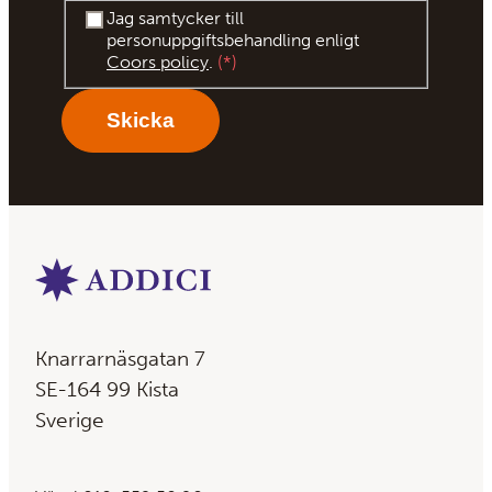
Jag samtycker till
personuppgiftsbehandling enligt
Coors policy
.
*
Knarrarnäsgatan 7
SE-164 99 Kista
Sverige