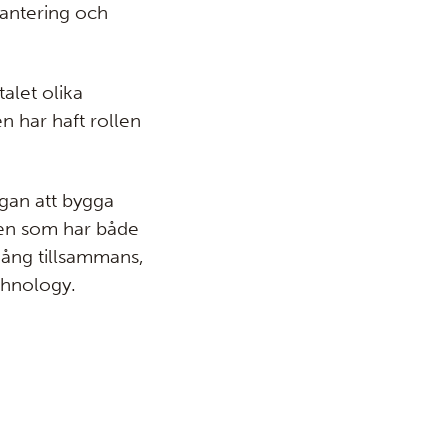
antering och
alet olika
 har haft rollen
gan att bygga
ren som har både
gång tillsammans,
chnology.