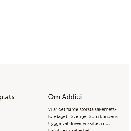
lats
Om Addici
Vi är det fjärde största säkerhets­
företaget i Sverige. Som kundens
trygga val driver vi skiftet mot
framtidens säkerhet.