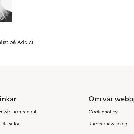
list på Addici
änkar
Om vår webbp
 vår larmcentral
Cookiepolicy
kala sidor
Kamerabevakning