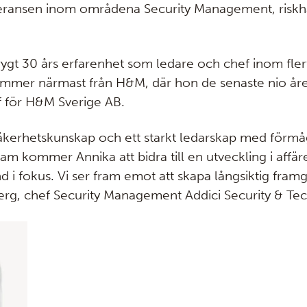
veransen inom områdena Security Management, riskh
ygt 30 års erfarenhet som ledare och chef inom flert
mmer närmast från H&M, där hon de senaste nio åren
 för H&M Sverige AB.
äkerhetskunskap och ett starkt ledarskap med förmå
m kommer Annika att bidra till en utveckling i affä
d i fokus. Vi ser fram emot att skapa långsiktig fram
erg, chef Security Management Addici Security & Te