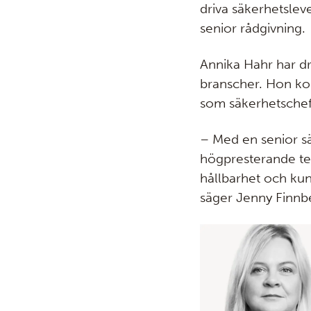
driva säkerhetsle
senior rådgivning.
Annika Hahr har dr
branscher. Hon ko
som säkerhetschef
– Med en senior s
högpresterande tea
hållbarhet och kun
säger Jenny Finnb