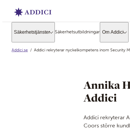
Säkerhetsutbildningar
Säkerhetstjänster
Om Addici
Addici.se
Addici rekryterar nyckelkompetens inom Security
Annika Ha
Addici
Addici rekryterar A
Coors större kund