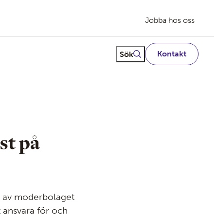
Jobba hos oss
Fritextsök
Sök
Kontakt
st på
ett av moderbolaget
 ansvara för och