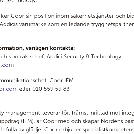
y & Technology.
er Coor sin position inom säkerhetstjänster och bidra
a Addicis varumärke som en ledande trygghetspartner
formation, vänligen kontakta:
ch kontraktschef, Addici Security & Technology
r.com
ommunikationschef, Coor IFM
or.com
eller 010 559 59 83
ity management-leverantör, främst inriktad mot inte
ppdrag (IFM), är Coor med och skapar Nordens bäst
ch fulla av glädje. Coor erbjuder specialistkompeten