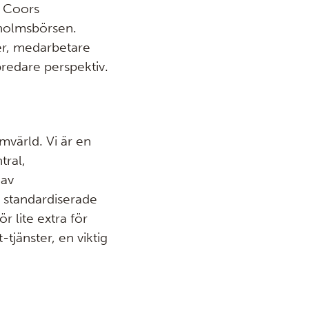
. Coors
kholmsbörsen.
der, medarbetare
bredare perspektiv.
mvärld. Vi är en
tral,
 av
ll standardiserade
r lite extra för
jänster, en viktig