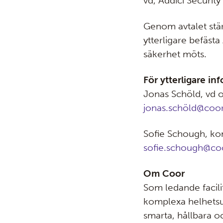
vd, Addici Securit
Genom avtalet stärk
ytterligare befäst
säkerhet möts.
För ytterligare in
Jonas Schöld, vd o
jonas.schöld@coo
Sofie Schough, k
sofie.schough@co
Om Coor
Som ledande facil
komplexa helhetsu
smarta, hållbara o