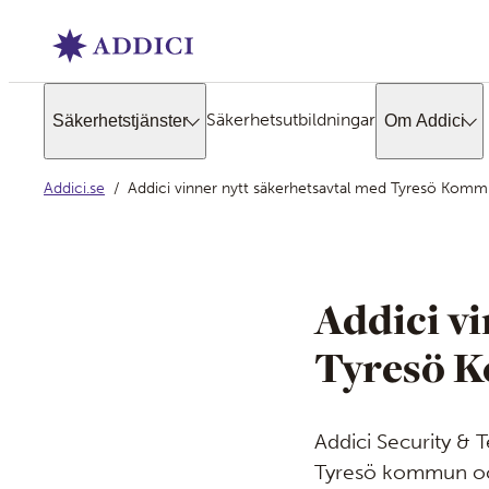
Säkerhetsutbildningar
Säkerhetstjänster
Om Addici
Addici.se
Addici vinner nytt säkerhetsavtal med Tyresö Kom
Addici v
Tyresö K
Addici Security & T
Tyresö kommun och