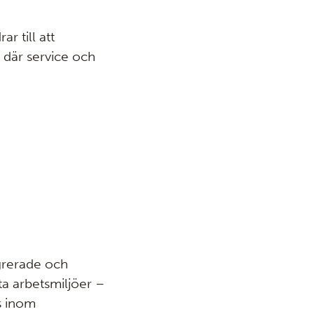
r till att
 där service och
grerade och
a arbetsmiljöer –
s inom