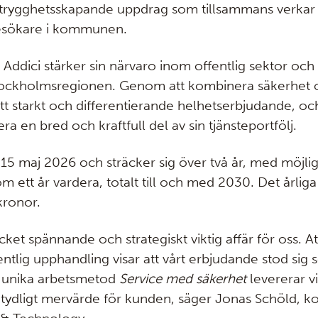
rygghetsskapande uppdrag som tillsammans verkar 
esökare i kommunen.
 Addici stärker sin närvaro inom offentlig sektor och f
Stockholmsregionen. Genom att kombinera säkerhet 
tt starkt och differentierande helhetserbjudande, och
era en bred och kraftfull del av sin tjänsteportfölj.
 15 maj 2026 och sträcker sig över två år, med möjlighe
m ett år vardera, totalt till och med 2030. Det årliga
kronor.
ket spännande och strategiskt viktig affär för oss. Att
entlig upphandling visar att vårt erbjudande stod sig
r unika arbetsmetod
Service med säkerhet
levererar vi
tt tydligt mervärde för kunden, säger Jonas Schöld, k