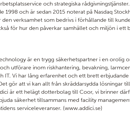
arbetsplatsservice och strategiska rådgivningstjänster
de 1998 och är sedan 2015 noterat på Nasdaq Stoc
r den verksamhet som bedrivs i förhållande till kun
så för hur den påverkar samhället och miljön i ett 
Technology är en trygg säkerhetspartner i en orolig o
och utförare inom riskhantering, bevakning, larmcen
h IT. Vi har lång erfarenhet och ett brett erbjudande
Det gör att vi kan allt från skräddarsydda lösningar ti
ci är ett helägt dotterbolag till Coor, vi brinner därfö
bjuda säkerhet tillsammans med facility management-t
tidens serviceleveranser. (www.addici.se)