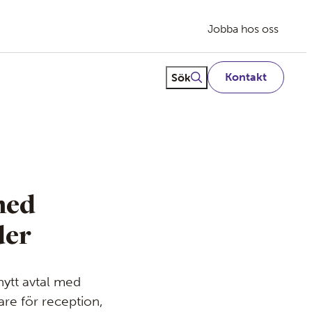
Jobba hos oss
Fritextsök
Sök
Kontakt
med
der
nytt avtal med
re för reception,