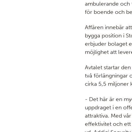
ambulerande och t
för boende och b
Affären innebär att
bygga position i 
erbjuder bolaget e
möjlighet att lever
Avtalet startar den
två förlängningar o
cirka 5,5 miljoner 
- Det här är en myc
uppdraget i en off
attraktiva. Med vå
effektivitet och e