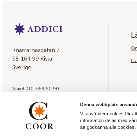
L
Om
Knarrarnäsgatan 7
SE-164 99 Kista
Lo
Sverige
Växel 010-559 50 90
E-post:
info@addici.com
Denna webbplats använde
Vi använder cookies för att
information delas med vår
att godkänna alla cookies, 