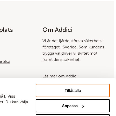
lats
Om Addici
Vi är det fjärde största säkerhets­
företaget i Sverige. Som kundens
trygga val driver vi skiftet mot
framtidens säkerhet.
örelse
Läs mer om Addici
Läs mer om Coor
Tillåt alla
åll. Viss
r. Du kan välja
Anpassa
.